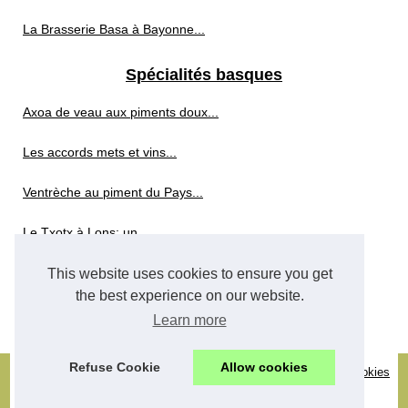
La Brasserie Basa à Bayonne...
Spécialités basques
Axoa de veau aux piments doux...
Les accords mets et vins...
Ventrèche au piment du Pays...
Le Txotx à Lons: un...
This website uses cookies to ensure you get
Whisky sans alcool
the best experience on our website.
Whisky sans alcool : les...
Learn more
Refuse Cookie
Allow cookies
© 2026
Rencontredunboletduneassiette.com
-
Découvrir site
-
Cookies
Policy
-
RSS
-