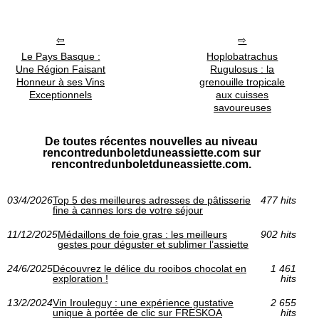
Le Pays Basque :
Hoplobatrachus
Une Région Faisant
Rugulosus : la
Honneur à ses Vins
grenouille tropicale
Exceptionnels
aux cuisses
savoureuses
De toutes récentes nouvelles au niveau
rencontredunboletduneassiette.com sur
rencontredunboletduneassiette.com.
03/4/2026
Top 5 des meilleures adresses de pâtisserie
477 hits
fine à cannes lors de votre séjour
11/12/2025
Médaillons de foie gras : les meilleurs
902 hits
gestes pour déguster et sublimer l’assiette
24/6/2025
Découvrez le délice du rooibos chocolat en
1 461
exploration !
hits
13/2/2024
Vin Irouleguy : une expérience gustative
2 655
unique à portée de clic sur FRESKOA
hits