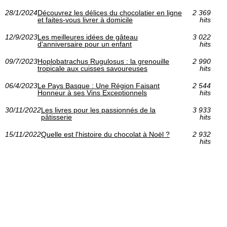
28/1/2024
Découvrez les délices du chocolatier en ligne
2 369
et faites-vous livrer à domicile
hits
12/9/2023
Les meilleures idées de gâteau
3 022
d'anniversaire pour un enfant
hits
09/7/2023
Hoplobatrachus Rugulosus : la grenouille
2 990
tropicale aux cuisses savoureuses
hits
06/4/2023
Le Pays Basque : Une Région Faisant
2 544
Honneur à ses Vins Exceptionnels
hits
30/11/2022
Les livres pour les passionnés de la
3 933
pâtisserie
hits
15/11/2022
Quelle est l'histoire du chocolat à Noël ?
2 932
hits