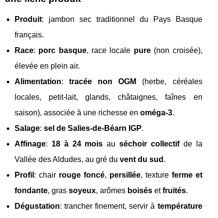
Produit
: jambon sec traditionnel du Pays Basque
français.
Race
:
porc basque
, race locale
pure
(non croisée),
élevée en plein air.
Alimentation
:
tracée non OGM
(herbe, céréales
locales, petit-lait, glands, châtaignes, faînes en
saison), associée à une richesse en
oméga-3
.
Salage
:
sel de Salies-de-Béarn IGP
.
Affinage
:
18 à 24 mois
au
séchoir collectif
de la
Vallée des Aldudes, au gré du
vent du sud
.
Profil
: chair
rouge foncé
,
persillée
, texture
ferme et
fondante
, gras
soyeux
, arômes
boisés
et
fruités
.
Dégustation
: trancher finement, servir à
température