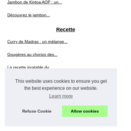
Jambon de Kintoa AOP : un...
Découvrez le jambon...
Recette
Curry de Madras : un mélange...
Gougères au chorizo des...
La recette inratable du...
Découvrez les Secrets du...
This website uses cookies to ensure you get
the best experience on our website.
Comment faire une compote...
Learn more
Pourquoi opter pour une...
Refuse Cookie
Allow cookies
Restaurant