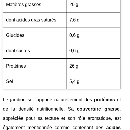
Matières grasses
20 g
dont acides gras saturés
7,6 g
Glucides
0,6 g
dont sucres
0,6 g
Protéines
26 g
Sel
5,4 g
Le jambon sec apporte naturellement des
protéines
et
de la densité nutritionnelle. Sa
couverture grasse
,
appréciée pour sa texture et son rôle aromatique, est
également mentionnée comme contenant des
acides