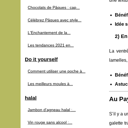
une textu
Chocolats de Pâques : cap...
Bénéf
Célébrez Pâques avec style...
Idée s
L'Enchantement de la...
2) En
Les tendances 2021 en...
La ventr
Do it yourself
lamelles,
Comment utiliser une poche à...
Bénéf
Les meilleurs moules à...
Astuc
halal
Au Pay
Jambon d'agneau halal :...
S’il y a 
Vin rouge sans alcool :...
galette t