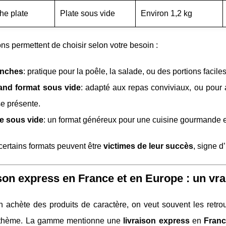
he plate
Plate sous vide
Environ 1,2 kg
ns permettent de choisir selon votre besoin :
anches
: pratique pour la poêle, la salade, ou des portions facile
and format sous vide
: adapté aux repas conviviaux, ou pour 
se présente.
e sous vide
: un format généreux pour une cuisine gourmande et
 certains formats peuvent être
victimes de leur succès
, signe 
son express en France et en Europe : un vra
achète des produits de caractère, on veut souvent les retrouv
 thème. La gamme mentionne une
livraison express
en
Fran