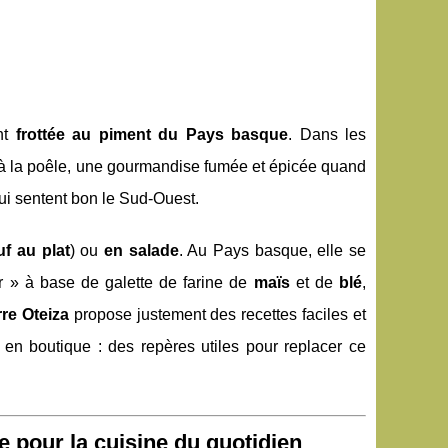
ent
frottée au piment du Pays basque
. Dans les
sit à la poêle, une gourmandise fumée et épicée quand
ui sentent bon le Sud-Ouest.
f au plat
) ou
en salade
. Au Pays basque, elle se
 » à base de galette de farine de
maïs
et de
blé
,
rre Oteiza
propose justement des recettes faciles et
en boutique : des repères utiles pour replacer ce
e pour la cuisine du quotidien