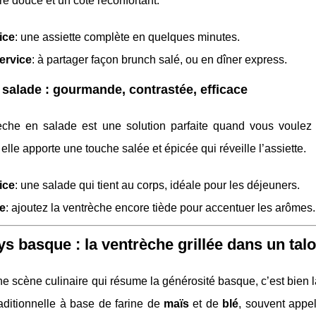
re douce et un côté réconfortant.
ice
: une assiette complète en quelques minutes.
ervice
: à partager façon brunch salé, ou en dîner express.
 salade : gourmande, contrastée, efficace
èche en salade est une solution parfaite quand vous voulez 
 elle apporte une touche salée et épicée qui réveille l’assiette.
ice
: une salade qui tient au corps, idéale pour les déjeuners.
e
: ajoutez la ventrèche encore tiède pour accentuer les arômes.
s basque : la ventrèche grillée dans un tal
une scène culinaire qui résume la générosité basque, c’est bien 
raditionnelle à base de farine de
maïs
et de
blé
, souvent appe