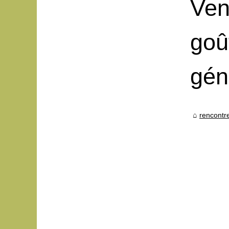
Ven
goû
gén
rencontr