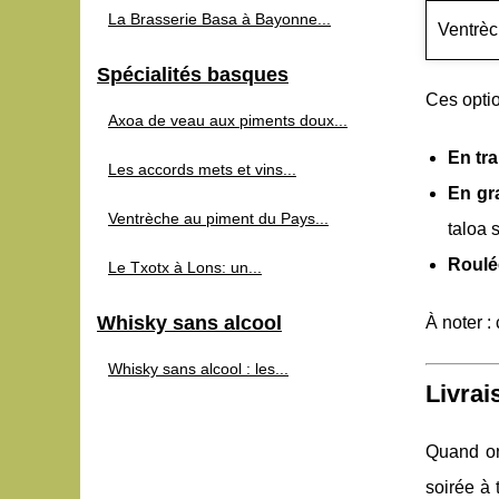
La Brasserie Basa à Bayonne...
Ventrèc
Spécialités basques
Ces optio
Axoa de veau aux piments doux...
En tr
Les accords mets et vins...
En gr
Ventrèche au piment du Pays...
taloa 
Roulé
Le Txotx à Lons: un...
Whisky sans alcool
À noter :
Whisky sans alcool : les...
Livrai
Quand on 
soirée à