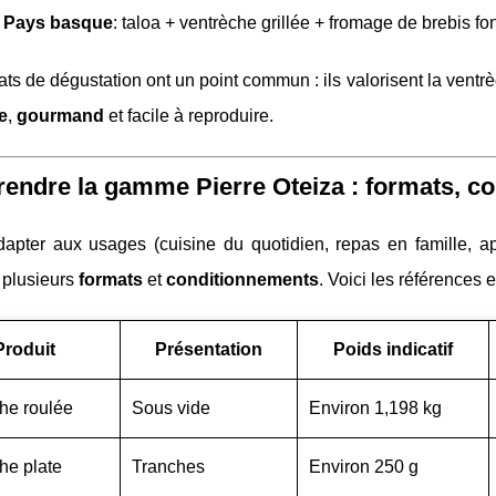
t Pays basque
: taloa + ventrèche grillée + fromage de brebis fo
ts de dégustation ont un point commun : ils valorisent la ventr
e
,
gourmand
et facile à reproduire.
ndre la gamme Pierre Oteiza : formats, con
dapter aux usages (cuisine du quotidien, repas en famille, ap
 plusieurs
formats
et
conditionnements
. Voici les références 
Produit
Présentation
Poids indicatif
he roulée
Sous vide
Environ 1,198 kg
he plate
Tranches
Environ 250 g