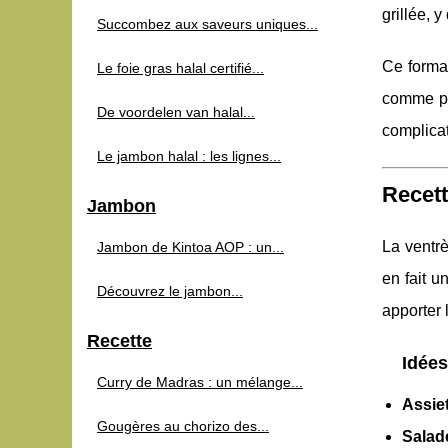
grillée, y
Succombez aux saveurs uniques...
Ce forma
Le foie gras halal certifié...
comme pou
De voordelen van halal...
complicat
Le jambon halal : les lignes...
Recett
Jambon
La ventrè
Jambon de Kintoa AOP : un...
en fait u
Découvrez le jambon...
apporter 
Recette
Idées
Curry de Madras : un mélange...
Assie
Gougères au chorizo des...
Salad