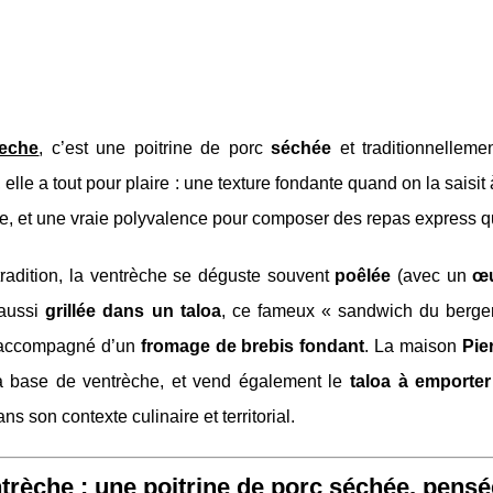
reche
, c’est une poitrine de porc
séchée
et traditionnellem
, elle a tout pour plaire : une texture fondante quand on la sai
lle, et une vraie polyvalence pour composer des repas express q
tradition, la ventrèche se déguste souvent
poêlée
(avec un
œu
 aussi
grillée dans un taloa
, ce fameux « sandwich du berger
 accompagné d’un
fromage de brebis fondant
. La maison
Pie
à base de ventrèche, et vend également le
taloa à emporter
ns son contexte culinaire et territorial.
trèche : une poitrine de porc séchée, pensé