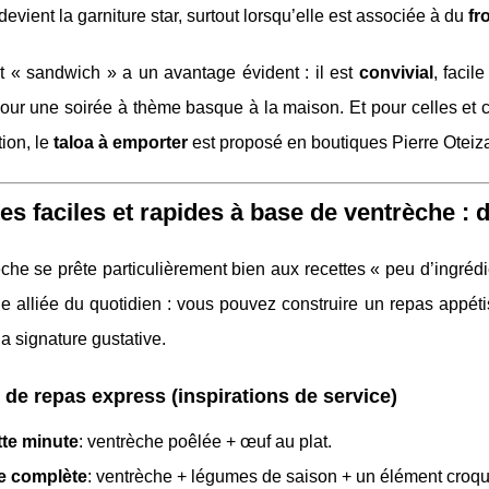
 devient la garniture star, surtout lorsqu’elle est associée à du
fr
t « sandwich » a un avantage évident : il est
convivial
, facil
r une soirée à thème basque à la maison. Et pour celles et ce
ion, le
taloa à emporter
est proposé en boutiques Pierre Oteiz
es faciles et rapides à base de ventrèche :
che se prête particulièrement bien aux recettes « peu d’ingréd
ne alliée du quotidien : vous pouvez construire un repas appét
la signature gustative.
 de repas express (inspirations de service)
tte minute
: ventrèche poêlée + œuf au plat.
e complète
: ventrèche + légumes de saison + un élément croqu