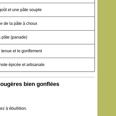
oût et une pâte souple
de de la pâte à choux
a pâte (panade)
 tenue et le gonflement
note épicée et artisanale
 gougères bien gonflées
tez à ébullition.