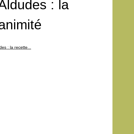
ldudes : la
nanimité
s : la recette...