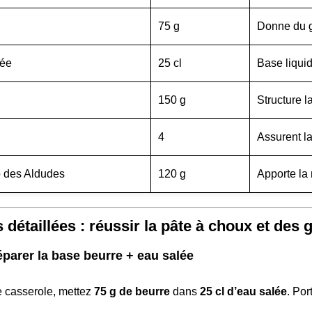
75 g
Donne du g
lée
25 cl
Base liqui
150 g
Structure l
4
Assurent la
 des Aldudes
120 g
Apporte la 
 détaillées : réussir la pâte à choux et des
éparer la base beurre + eau salée
 casserole, mettez
75 g de beurre
dans
25 cl d’eau salée
. Por