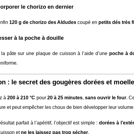
corporer le chorizo en dernier
enfin
120 g de chorizo des Aldudes
coupé en
petits dés très f
esser à la poche à douille
la pâte sur une plaque de cuisson à l’aide d’une
poche à do
uniforme.
n : le secret des gougères dorées et moell
z à
200 à 210 °C
pour
20 à 25 minutes
,
sans ouvrir le four
. Ce
ure et peut empêcher les choux de bien développer leur volume
sultat parfait à l’apéritif, l’objectif est simple :
dorées à l’exté
 cuisson et
ne les laissez pas trop sécher
.