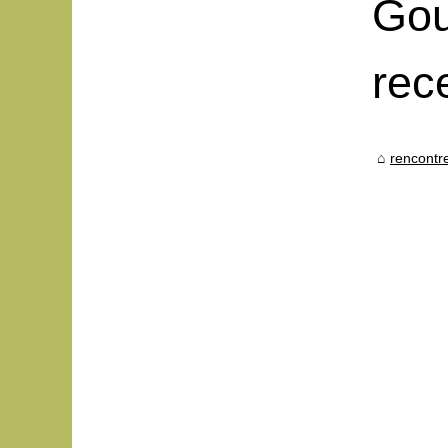
Gou
rece
rencontr