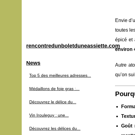
Envie d’u
toutes le
épicé et 
rencontredunboletduneassiette.com
environ
News
Autre ato
qu’on sui
Top 5 des meilleures adresses...
Médaillons de foie gras :...
Pourqu
Découvrez le délice du...
Forma
Vin Irouleguy : une...
Textur
Goût
Découvrez les délices du...