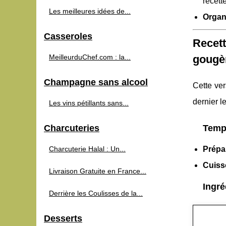
recette
Les meilleures idées de...
Organi
Casseroles
Recet
MeilleurduChef.com : la...
gougè
Champagne sans alcool
Cette ve
dernier le
Les vins pétillants sans...
Charcuteries
Temps
Charcuterie Halal : Un...
Prépa
Cuiss
Livraison Gratuite en France...
Ingré
Derrière les Coulisses de la...
Desserts