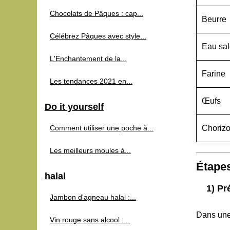
Chocolats de Pâques : cap...
Beurre
Célébrez Pâques avec style...
Eau sa
L'Enchantement de la...
Farine
Les tendances 2021 en...
Œufs
Do it yourself
Comment utiliser une poche à...
Chorizo
Les meilleurs moules à...
Étapes
halal
1) Pr
Jambon d'agneau halal :...
Dans une
Vin rouge sans alcool :...