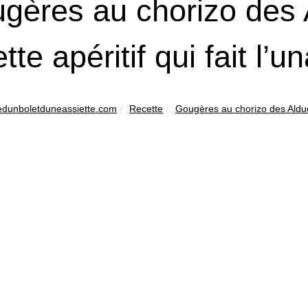
gères au chorizo des A
tte apéritif qui fait l’u
edunboletduneassiette.com
Recette
Gougères au chorizo des Aldude