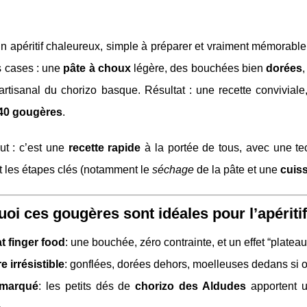
n apéritif chaleureux, simple à préparer et vraiment mémorabl
s cases : une
pâte à choux
légère, des bouchées bien
dorées
,
artisanal du chorizo basque. Résultat : une recette conviviale
 40 gougères
.
ut : c’est une
recette rapide
à la portée de tous, avec une tec
t les étapes clés (notamment le
séchage
de la pâte et une
cuis
oi ces gougères sont idéales pour l’apéritif
t finger food
: une bouchée, zéro contrainte, et un effet “plateau
e irrésistible
: gonflées, dorées dehors, moelleuses dedans si o
 marqué
: les petits dés de
chorizo des Aldudes
apportent u