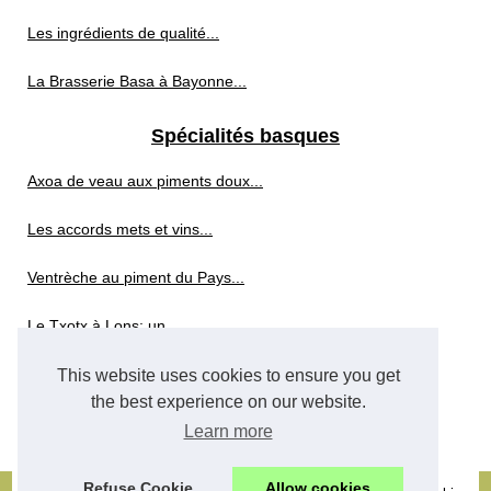
Les ingrédients de qualité...
La Brasserie Basa à Bayonne...
Spécialités basques
Axoa de veau aux piments doux...
Les accords mets et vins...
Ventrèche au piment du Pays...
Le Txotx à Lons: un...
This website uses cookies to ensure you get
Whisky sans alcool
the best experience on our website.
Whisky sans alcool : les...
Learn more
Refuse Cookie
Allow cookies