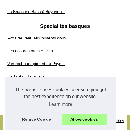
La Brasserie Basa à Bayonne...
Spécialités basques
Axoa de veau aux piments doux...
Les accords mets et vins...
Ventrèche au piment du Pays...
Le Txotx à Lons: un...
This website uses cookies to ensure you get
Whisky sans alcool
the best experience on our website.
Whisky sans alcool : les...
Learn more
Refuse Cookie
Allow cookies
© 2026
Rencontredunboletduneassiette.com
-
Découvrir site
-
Cookies
Policy
-
RSS
-