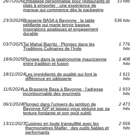
26/7/2026
Emballage personnalisé pour restaurants et
33 hits
plats à emporter : une expérience de
marque qui commence dès le packaging
23/3/2026
Brasserie BASA à Bayonne : la table
536 hits
pétillante qui marie terroir basque,
inspirations asiatiques et engagement
durable
03/7/2025
Taj Mahal Biarritz : Plongez dans les
1 776
Traditions Culinaires de l’Inde
hits
18/6/2025
Plongee dans la gastronomie mauricienne
1 408
entre tradition et fusion
hits
18/11/2024
Les ingrédients de qualité qui font la
1 611
différence en pâtisserie
hits
11/5/2024
La Brasserie Basa à Bayonne : l'adresse
1 933
incontournable des gourmets
hits
06/1/2024
Plongez dans l'univers du jambon de
2 473
Bayonne IGP et laissez-vous séduire par sa
hits
texture fondante et son goût subtil.
13/11/2023
Cuisinez en toute tranquillité avec les
2 559
thermomètres Matfer : des outils fiables et
hits
performants