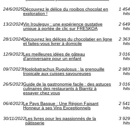
24/6/2025
Découvrez le délice du rooibos chocolat en
1 454
exploration !
hits
13/2/2024
Vin Irouleguy : une expérience gustative
2 649
unique à portée de clic sur FRESKOA
hits
28/1/2024
Découvrez les délices du chocolatier en ligne
2 363
et faites-vous livrer à domicile
hits
12/9/2023
Les meilleures idées de gâteau
3 016
d'anniversaire pour un enfant
hits
09/7/2023
Hoplobatrachus Rugulosus : la grenouille
2 983
tropicale aux cuisses savoureuses
hits
26/5/2023
Guide de la gastronomie facile : des astuces
3 016
culinaires des restaurants à Biarritz à
hits
essayer chez vous
06/4/2023
Le Pays Basque : Une Région Faisant
2 541
Honneur à ses Vins Exceptionnels
hits
30/11/2022
Les livres pour les passionnés de la
3 929
pâtisserie
hits