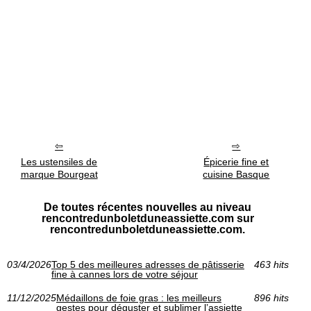
Les ustensiles de
Épicerie fine et
marque Bourgeat
cuisine Basque
De toutes récentes nouvelles au niveau
rencontredunboletduneassiette.com sur
rencontredunboletduneassiette.com.
03/4/2026
Top 5 des meilleures adresses de pâtisserie
463 hits
fine à cannes lors de votre séjour
11/12/2025
Médaillons de foie gras : les meilleurs
896 hits
gestes pour déguster et sublimer l’assiette