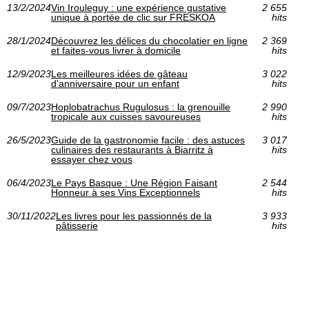
13/2/2024
Vin Irouleguy : une expérience gustative
2 655
unique à portée de clic sur FRESKOA
hits
28/1/2024
Découvrez les délices du chocolatier en ligne
2 369
et faites-vous livrer à domicile
hits
12/9/2023
Les meilleures idées de gâteau
3 022
d'anniversaire pour un enfant
hits
09/7/2023
Hoplobatrachus Rugulosus : la grenouille
2 990
tropicale aux cuisses savoureuses
hits
26/5/2023
Guide de la gastronomie facile : des astuces
3 017
culinaires des restaurants à Biarritz à
hits
essayer chez vous
06/4/2023
Le Pays Basque : Une Région Faisant
2 544
Honneur à ses Vins Exceptionnels
hits
30/11/2022
Les livres pour les passionnés de la
3 933
pâtisserie
hits