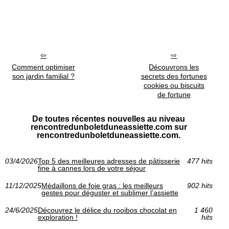
Comment optimiser
Découvrons les
son jardin familial ?
secrets des fortunes
cookies ou biscuits
de fortune
De toutes récentes nouvelles au niveau
rencontredunboletduneassiette.com sur
rencontredunboletduneassiette.com.
03/4/2026
Top 5 des meilleures adresses de pâtisserie
477 hits
fine à cannes lors de votre séjour
11/12/2025
Médaillons de foie gras : les meilleurs
902 hits
gestes pour déguster et sublimer l’assiette
24/6/2025
Découvrez le délice du rooibos chocolat en
1 460
exploration !
hits