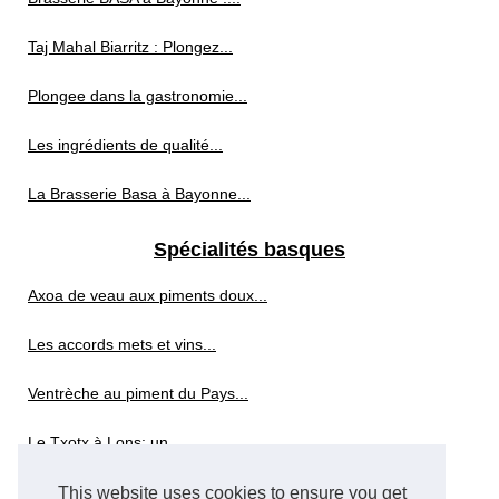
Taj Mahal Biarritz : Plongez...
Plongee dans la gastronomie...
Les ingrédients de qualité...
La Brasserie Basa à Bayonne...
Spécialités basques
Axoa de veau aux piments doux...
Les accords mets et vins...
Ventrèche au piment du Pays...
Le Txotx à Lons: un...
This website uses cookies to ensure you get
Whisky sans alcool