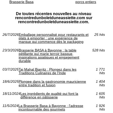
Brasserie Basa
porcs entiers
De toutes récentes nouvelles au niveau
rencontredunboletduneassiette.com sur
rencontredunboletduneassiette.com.
26/7/2026
Emballage personnalisé pour restaurants et
25 hits
plats à emporter : une expérience de
marque qui commence dès le packaging
23/3/2026
Brasserie BASA à Bayonne : la table
528 hits
pétillante qui marie terroir basque,
inspirations asiatiques et engagement
durable
03/7/2025
Taj Mahal Biarritz : Plongez dans les
1 771
Traditions Culinaires de l’Inde
hits
18/6/2025
Plongee dans la gastronomie mauricienne
1 404
entre tradition et fusion
hits
18/11/2024
Les ingrédients de qualité qui font la
1 605
différence en pâtisserie
hits
11/5/2024
La Brasserie Basa à Bayonne : l'adresse
1 926
incontournable des gourmets
hits