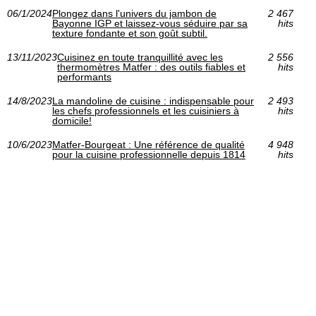
06/1/2024
Plongez dans l'univers du jambon de
2 467
Bayonne IGP et laissez-vous séduire par sa
hits
texture fondante et son goût subtil.
13/11/2023
Cuisinez en toute tranquillité avec les
2 556
thermomètres Matfer : des outils fiables et
hits
performants
14/8/2023
La mandoline de cuisine : indispensable pour
2 493
les chefs professionnels et les cuisiniers à
hits
domicile!
10/6/2023
Matfer-Bourgeat : Une référence de qualité
4 948
pour la cuisine professionnelle depuis 1814
hits