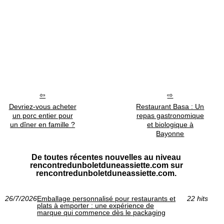
Devriez-vous acheter
Restaurant Basa : Un
un porc entier pour
repas gastronomique
un dîner en famille ?
et biologique à
Bayonne
De toutes récentes nouvelles au niveau
rencontredunboletduneassiette.com sur
rencontredunboletduneassiette.com.
26/7/2026
Emballage personnalisé pour restaurants et
22 hits
plats à emporter : une expérience de
marque qui commence dès le packaging