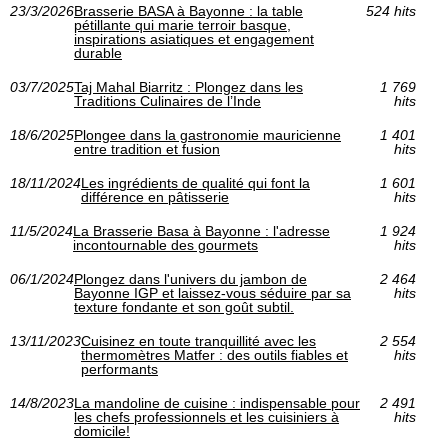
23/3/2026
Brasserie BASA à Bayonne : la table
524 hits
pétillante qui marie terroir basque,
inspirations asiatiques et engagement
durable
03/7/2025
Taj Mahal Biarritz : Plongez dans les
1 769
Traditions Culinaires de l’Inde
hits
18/6/2025
Plongee dans la gastronomie mauricienne
1 401
entre tradition et fusion
hits
18/11/2024
Les ingrédients de qualité qui font la
1 601
différence en pâtisserie
hits
11/5/2024
La Brasserie Basa à Bayonne : l'adresse
1 924
incontournable des gourmets
hits
06/1/2024
Plongez dans l'univers du jambon de
2 464
Bayonne IGP et laissez-vous séduire par sa
hits
texture fondante et son goût subtil.
13/11/2023
Cuisinez en toute tranquillité avec les
2 554
thermomètres Matfer : des outils fiables et
hits
performants
14/8/2023
La mandoline de cuisine : indispensable pour
2 491
les chefs professionnels et les cuisiniers à
hits
domicile!