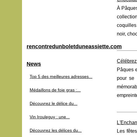
À Pâques,
collectio
coquilles
noir, choc
rencontredunboletduneassiette.com
Célébrez 
News
Pâques es
Top 5 des meilleures adresses...
pour se 
mémorab
Médaillons de foie gras :...
empreinte
Découvrez le délice du...
Vin Irouleguy : une...
L'Enchant
Découvrez les délices du...
Les fête