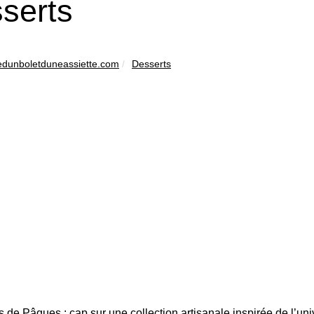
serts
edunboletduneassiette.com
Desserts
 de Pâques : cap sur une collection artisanale inspirée de l’un