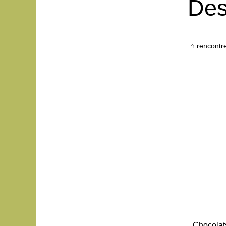
Des
rencontr
Chocolats