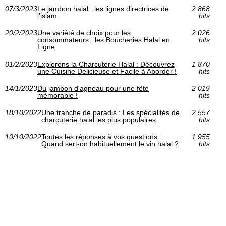
07/3/2023
Le jambon halal : les lignes directrices de
2 868
l'islam.
hits
20/2/2023
Une variété de choix pour les
2 026
consommateurs : les Boucheries Halal en
hits
Ligne
01/2/2023
Explorons la Charcuterie Halal : Découvrez
1 870
une Cuisine Délicieuse et Facile à Aborder !
hits
14/1/2023
Du jambon d'agneau pour une fête
2 019
mémorable !
hits
18/10/2022
Une tranche de paradis : Les spécialités de
2 557
charcuterie halal les plus populaires
hits
10/10/2022
Toutes les réponses à vos questions :
1 955
Quand sert-on habituellement le vin halal ?
hits