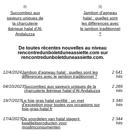
Succombez aux
Jambon d'agneau
saveurs uniques de
halal : quelles sont
la charcuterie
les différences avec
ibérique halal d'Al-
le jambon traditionnel
Andaluzza
?
De toutes récentes nouvelles au niveau
rencontredunboletduneassiette.com sur
rencontredunboletduneassiette.com.
12/4/2024
Jambon d'agneau halal : quelles sont les
2 541
différences avec le jambon traditionnel ?
hits
04/10/2023
Succombez aux saveurs uniques de la
2 289
charcuterie ibérique halal d'Al-Andaluzza
hits
19/7/2023
Le foie gras halal certifié : un met
3 340
d'exception pour toutes vos occasions sur
hits
foie-gras-halal.fr
17/4/2023
De voordelen van halal slagerij:
2 344
kwaliteitsproducten voor
hits
moslimconsumenten