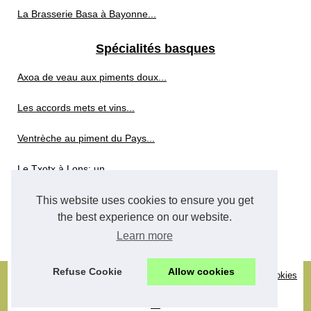
La Brasserie Basa à Bayonne...
Spécialités basques
Axoa de veau aux piments doux...
Les accords mets et vins...
Ventrèche au piment du Pays...
Le Txotx à Lons: un...
This website uses cookies to ensure you get
Whisky sans alcool
the best experience on our website.
Whisky sans alcool : les...
Learn more
Refuse Cookie
Allow cookies
© 2026
Rencontredunboletduneassiette.com
-
Découvrir site
-
Cookies
Policy
-
RSS
-
en