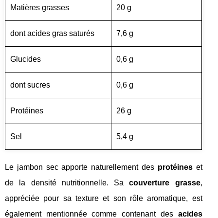
Matières grasses
20 g
dont acides gras saturés
7,6 g
Glucides
0,6 g
dont sucres
0,6 g
Protéines
26 g
Sel
5,4 g
Le jambon sec apporte naturellement des
protéines
et
de la densité nutritionnelle. Sa
couverture grasse
,
appréciée pour sa texture et son rôle aromatique, est
également mentionnée comme contenant des
acides