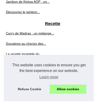
Jambon de Kintoa AOP : un...
Découvrez le jambon...
Recette
Curry de Madras : un mélange...
Gougères au chorizo des...
La recette inratable du...
Découvrez les Secrets du...
This website uses cookies to ensure you get
the best experience on our website.
Comment faire une compote...
Learn more
Pourquoi opter pour une...
Refuse Cookie
Allow cookies
Restaurant