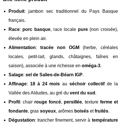
Produit
: jambon sec traditionnel du Pays Basque
français.
Race
:
porc basque
, race locale
pure
(non croisée),
élevée en plein air.
Alimentation
:
tracée non OGM
(herbe, céréales
locales, petit-lait, glands, châtaignes, faînes en
saison), associée à une richesse en
oméga-3
.
Salage
:
sel de Salies-de-Béarn IGP
.
Affinage
:
18 à 24 mois
au
séchoir collectif
de la
Vallée des Aldudes, au gré du
vent du sud
.
Profil
: chair
rouge foncé
,
persillée
, texture
ferme et
fondante
, gras
soyeux
, arômes
boisés
et
fruités
.
Dégustation
: trancher finement, servir à
température