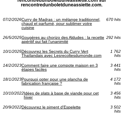
rencontredunboletduneassiette.com sur
rencontredunboletduneassiette.com.
07/2/2026
Curry de Madras : un mélange traditionnel,
670 hits
chaud et parfumé, pour sublimer votre
cuisine
26/5/2025
Gougères au chorizo des Aldudes : la recette
292 hits
apéritif qui fait l’unanimité
10/1/2025
Découvrez les Secrets du Curry Vert
1 762
Thaïlandais avec Lesrecoltesdumonde.com
hits
14/2/2023
Comment faire une compote maison en 3
3 441
étapes faciles
hits
18/1/2023
Pourquoi opter pour une plancha de
4 172
fabrication française ?
hits
10/10/2022
Idées de plats à base de viande pour cet
3 456
hiver
hits
20/9/2022
Découvrez le piment d'Espelette
3 502
hits