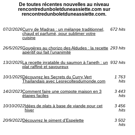
De toutes récentes nouvelles au niveau
rencontredunboletduneassiette.com sur
rencontredunboletduneassiette.com.
07/2/2026
Curry de Madras : un mélange traditionnel,
672 hits
chaud et parfumé, pour sublimer votre
cuisine
26/5/2025
Gougères au chorizo des Aldudes : la recette
293 hits
apéritif qui fait l’unanimité
13/2/2025
La recette inratable du saumon à l'aneth : un
932 hits
plat raffiné et savoureux
10/1/2025
Découvrez les Secrets du Curry Vert
1 763
Thaïlandais avec Lesrecoltesdumonde.com
hits
14/2/2023
Comment faire une compote maison en 3
3 443
étapes faciles
hits
10/10/2022
Idées de plats à base de viande pour cet
3 456
hiver
hits
20/9/2022
Découvrez le piment d'Espelette
3 502
hits