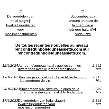
De voordelen van
Succombez aux
halal slagerij:
saveurs uniques de
kwaliteitsproducten
la charcuterie
voor
ibérique halal d'Al-
moslimconsumenten
Andaluzza
De toutes récentes nouvelles au niveau
rencontredunboletduneassiette.com sur
rencontredunboletduneassiette.com.
12/4/2024
Jambon d'agneau halal : quelles sont les
2 541
différences avec le jambon traditionnel ?
hits
19/10/2023
Vin rouge sans alcool : l'apéritif parfait pour
2 213
les amateurs de vin
hits
04/10/2023
Succombez aux saveurs uniques de la
2 289
charcuterie ibérique halal d'Al-Andaluzza
hits
17/4/2023
De voordelen van halal slagerij:
2 343
kwaliteitsproducten voor
hits
moslimconsumenten