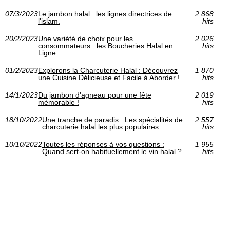
07/3/2023
Le jambon halal : les lignes directrices de
2 868
l'islam.
hits
20/2/2023
Une variété de choix pour les
2 026
consommateurs : les Boucheries Halal en
hits
Ligne
01/2/2023
Explorons la Charcuterie Halal : Découvrez
1 870
une Cuisine Délicieuse et Facile à Aborder !
hits
14/1/2023
Du jambon d'agneau pour une fête
2 019
mémorable !
hits
18/10/2022
Une tranche de paradis : Les spécialités de
2 557
charcuterie halal les plus populaires
hits
10/10/2022
Toutes les réponses à vos questions :
1 955
Quand sert-on habituellement le vin halal ?
hits