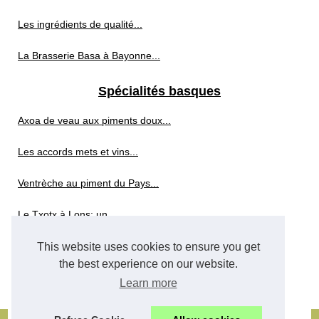
Les ingrédients de qualité...
La Brasserie Basa à Bayonne...
Spécialités basques
Axoa de veau aux piments doux...
Les accords mets et vins...
Ventrèche au piment du Pays...
Le Txotx à Lons: un...
This website uses cookies to ensure you get
Whisky sans alcool
the best experience on our website.
Whisky sans alcool : les...
Learn more