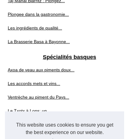
Taj Mahal Biarritz : Plongez...
Plongee dans la gastronomie...
Les ingrédients de qualité...
La Brasserie Basa à Bayonne...
Spécialités basques
Axoa de veau aux piments doux...
Les accords mets et vins...
Ventrèche au piment du Pays...
Le Txotx à Lons: un...
This website uses cookies to ensure you get
Whisky sans alcool
the best experience on our website.