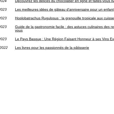
2024
Découvrez les délices du chocolatier en ligne et faites-vous li
2023
Les meilleures idées de gâteau d'anniversaire pour un enfant
2023
Hoplobatrachus Rugulosus : la grenouille tropicale aux cuis
2023
Guide de la gastronomie facile : des astuces culinaires des re
vous
2023
Le Pays Basque : Une Région Faisant Honneur à ses Vins Ex
/2022
Les livres pour les passionnés de la pâtisserie