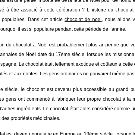
lat est une partie importante de la fête de Noël pour de nom
rivé à être associé à cette célébration ? L'histoire du chocol
s populaires. Dans cet article
chocolat de noel
, nous allons v
ourquoi il est si populaire pendant cette période de l'année.
tion du chocolat à Noël est probablement plus ancienne que v
annales de Noël date du 17ème siècle, lorsque les missionnair
Espagne. Le chocolat était tellement exotique et coûteux à cett
tés et aux nobles. Les gens ordinaires ne pouvaient même pas 
 siècle, le chocolat est devenu plus accessible au grand pu
es gens ont commencé à fabriquer leur propre chocolat à la
d'autres ingrédients. Le chocolat était alors considéré comme un
it des propriétés médicinales.
lat est devenu populaire en Europe au 19ème siècle, lorsque l