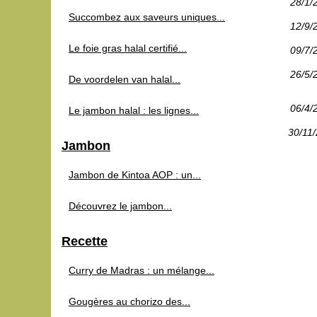
28/1/
Succombez aux saveurs uniques...
12/9/
Le foie gras halal certifié...
09/7/
26/5/
De voordelen van halal...
06/4/
Le jambon halal : les lignes...
30/11
Jambon
Jambon de Kintoa AOP : un...
Découvrez le jambon...
Recette
Curry de Madras : un mélange...
Gougères au chorizo des...