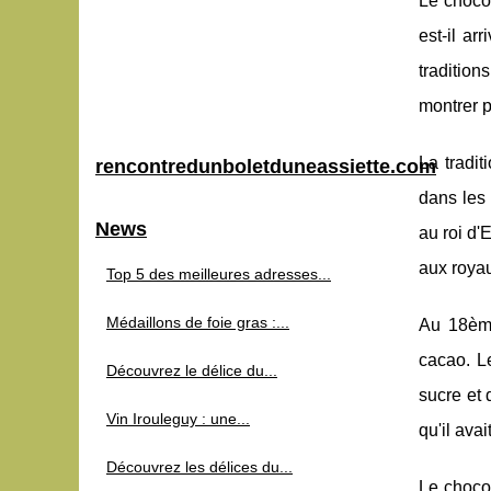
Le choco
est-il ar
tradition
montrer p
La tradi
rencontredunboletduneassiette.com
dans les 
News
au roi d'
aux royau
Top 5 des meilleures adresses...
Médaillons de foie gras :...
Au 18ème
cacao. L
Découvrez le délice du...
sucre et 
Vin Irouleguy : une...
qu'il ava
Découvrez les délices du...
Le choco