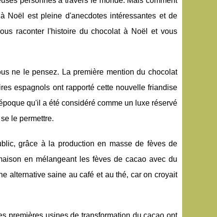
breuses personnes à travers le monde. Mais comment
at à Noël est pleine d'anecdotes intéressantes et de
ous raconter l'histoire du chocolat à Noël et vous
ous ne le pensez. La première mention du chocolat
es espagnols ont rapporté cette nouvelle friandise
e époque qu'il a été considéré comme un luxe réservé
se le permettre.
blic, grâce à la production en masse de fèves de
 maison en mélangeant les fèves de cacao avec du
e alternative saine au café et au thé, car on croyait
es premières usines de transformation du cacao ont