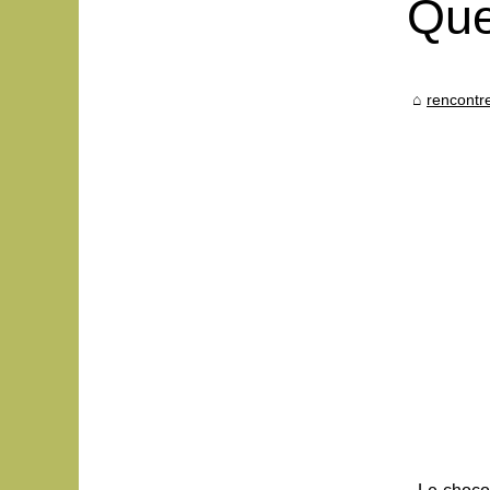
Que
rencontr