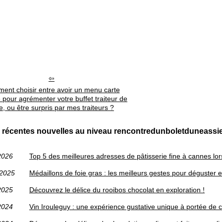
ent choisir entre avoir un menu carte
 pour agrémenter votre buffet traiteur de
e, ou être surpris par mes traiteurs ?
 récentes nouvelles au niveau rencontredunboletduneassi
2026
Top 5 des meilleures adresses de pâtisserie fine à cannes lor
/2025
Médaillons de foie gras : les meilleurs gestes pour déguster et
2025
Découvrez le délice du rooibos chocolat en exploration !
2024
Vin Irouleguy : une expérience gustative unique à portée de