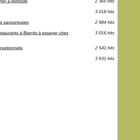
vrer à domicile
2 365 hits
3 018 hits
ses savoureuses
2 984 hits
staurants à Biarritz à essayer chez
3 016 hits
ceptionnels
2 541 hits
3 931 hits